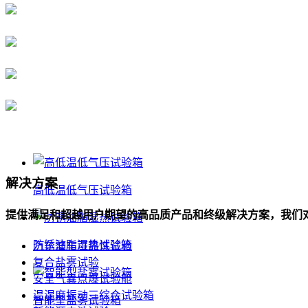
解决方案
高低温低气压试验箱
提供满足和超越用户期望的高品质产品和终级解决方案，我们
防锈油脂湿热试验箱
汽车整车可靠性试验
复合盐雾试验
安全气囊点爆试验舱
温湿度振动三综合试验箱
智能型盐雾试验箱