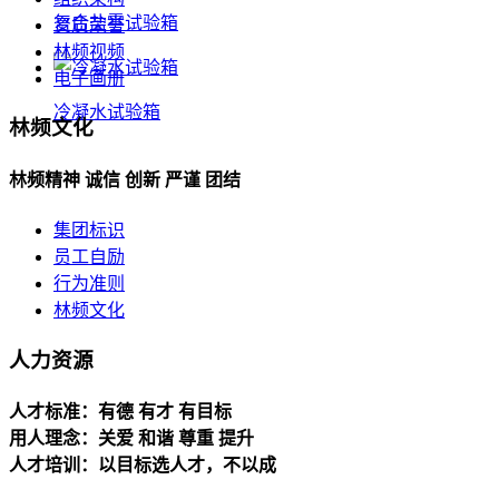
复合盐雾试验箱
资质荣誉
林频视频
电子画册
冷凝水试验箱
林频文化
林频精神 诚信 创新 严谨 团结
集团标识
员工自励
行为准则
林频文化
人力资源
人才标准：有德 有才 有目标
用人理念：关爱 和谐 尊重 提升
人才培训：以目标选人才，不以成