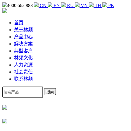
4000 662 888
CN
EN
RU
VN
TH
PK
首页
关于林频
产品中心
解决方案
典型客户
林频文化
人力资源
社会责任
联系林频