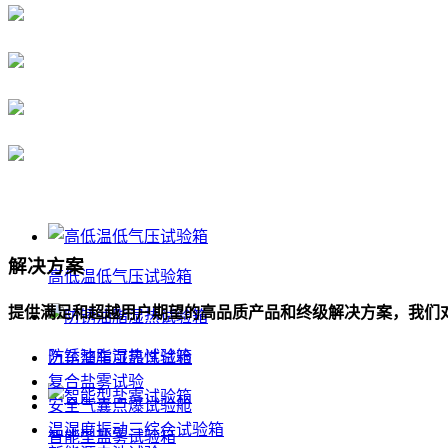
解决方案
高低温低气压试验箱
提供满足和超越用户期望的高品质产品和终级解决方案，我们
防锈油脂湿热试验箱
汽车整车可靠性试验
复合盐雾试验
安全气囊点爆试验舱
温湿度振动三综合试验箱
智能型盐雾试验箱