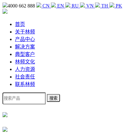
4000 662 888
CN
EN
RU
VN
TH
PK
首页
关于林频
产品中心
解决方案
典型客户
林频文化
人力资源
社会责任
联系林频