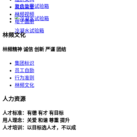
复合盐雾试验箱
资质荣誉
林频视频
电子画册
冷凝水试验箱
林频文化
林频精神 诚信 创新 严谨 团结
集团标识
员工自励
行为准则
林频文化
人力资源
人才标准：有德 有才 有目标
用人理念：关爱 和谐 尊重 提升
人才培训：以目标选人才，不以成