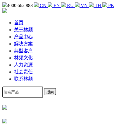
4000 662 888
CN
EN
RU
VN
TH
PK
首页
关于林频
产品中心
解决方案
典型客户
林频文化
人力资源
社会责任
联系林频