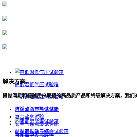
解决方案
高低温低气压试验箱
提供满足和超越用户期望的高品质产品和终级解决方案，我们
防锈油脂湿热试验箱
汽车整车可靠性试验
复合盐雾试验
安全气囊点爆试验舱
温湿度振动三综合试验箱
智能型盐雾试验箱