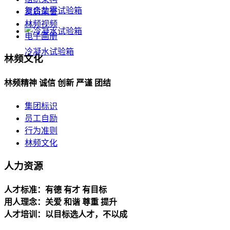
复合盐雾试验箱
资质荣誉
林频视频
电子画册
冷凝水试验箱
林频文化
林频精神 诚信 创新 严谨 团结
集团标识
员工自励
行为准则
林频文化
人力资源
人才标准：有德 有才 有目标
用人理念：关爱 和谐 尊重 提升
人才培训：以目标选人才，不以成