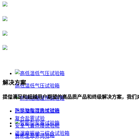
解决方案
高低温低气压试验箱
提供满足和超越用户期望的高品质产品和终级解决方案，我们
防锈油脂湿热试验箱
汽车整车可靠性试验
复合盐雾试验
安全气囊点爆试验舱
温湿度振动三综合试验箱
智能型盐雾试验箱