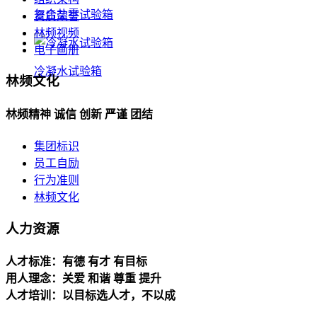
复合盐雾试验箱
资质荣誉
林频视频
电子画册
冷凝水试验箱
林频文化
林频精神 诚信 创新 严谨 团结
集团标识
员工自励
行为准则
林频文化
人力资源
人才标准：有德 有才 有目标
用人理念：关爱 和谐 尊重 提升
人才培训：以目标选人才，不以成