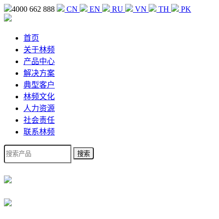
4000 662 888
CN
EN
RU
VN
TH
PK
首页
关于林频
产品中心
解决方案
典型客户
林频文化
人力资源
社会责任
联系林频