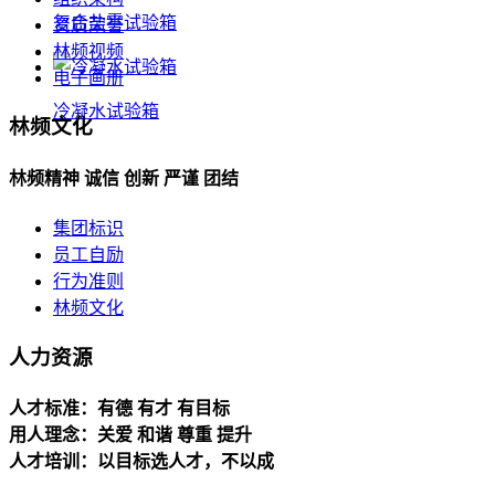
复合盐雾试验箱
资质荣誉
林频视频
电子画册
冷凝水试验箱
林频文化
林频精神 诚信 创新 严谨 团结
集团标识
员工自励
行为准则
林频文化
人力资源
人才标准：有德 有才 有目标
用人理念：关爱 和谐 尊重 提升
人才培训：以目标选人才，不以成