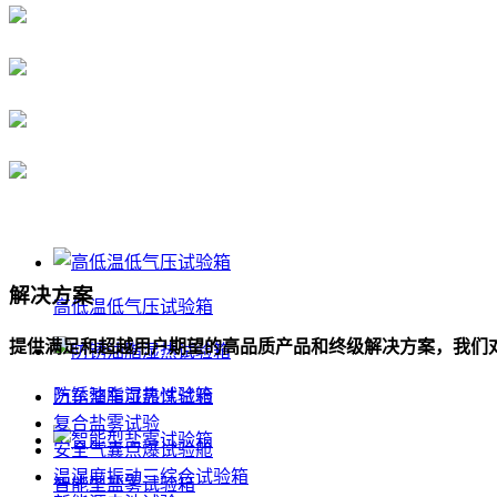
解决方案
高低温低气压试验箱
提供满足和超越用户期望的高品质产品和终级解决方案，我们
防锈油脂湿热试验箱
汽车整车可靠性试验
复合盐雾试验
安全气囊点爆试验舱
温湿度振动三综合试验箱
智能型盐雾试验箱