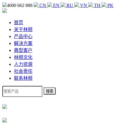
4000 662 888
CN
EN
RU
VN
TH
PK
首页
关于林频
产品中心
解决方案
典型客户
林频文化
人力资源
社会责任
联系林频