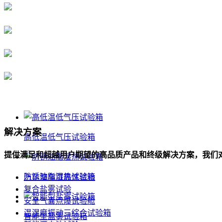
解决方案
高低温低气压试验箱
提供满足和超越用户期望的高品质产品和终级解决方案，我们
防锈油脂湿热试验箱
汽车整车可靠性试验
复合盐雾试验
安全气囊点爆试验舱
温湿度振动三综合试验箱
智能型盐雾试验箱