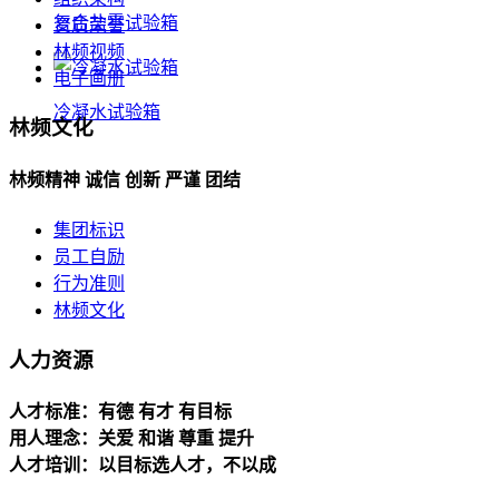
复合盐雾试验箱
资质荣誉
林频视频
电子画册
冷凝水试验箱
林频文化
林频精神 诚信 创新 严谨 团结
集团标识
员工自励
行为准则
林频文化
人力资源
人才标准：有德 有才 有目标
用人理念：关爱 和谐 尊重 提升
人才培训：以目标选人才，不以成