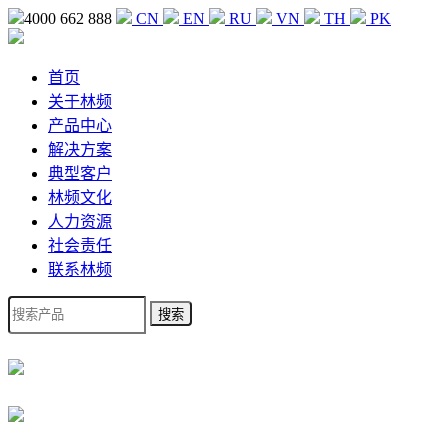
4000 662 888
CN
EN
RU
VN
TH
PK
首页
关于林频
产品中心
解决方案
典型客户
林频文化
人力资源
社会责任
联系林频