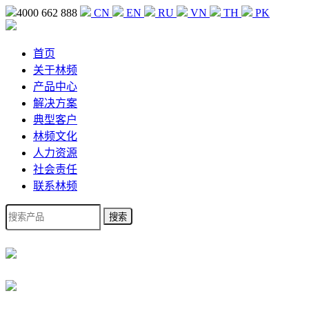
4000 662 888
CN
EN
RU
VN
TH
PK
首页
关于林频
产品中心
解决方案
典型客户
林频文化
人力资源
社会责任
联系林频