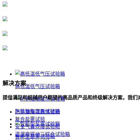
解决方案
高低温低气压试验箱
提供满足和超越用户期望的高品质产品和终级解决方案，我们
防锈油脂湿热试验箱
汽车整车可靠性试验
复合盐雾试验
安全气囊点爆试验舱
温湿度振动三综合试验箱
智能型盐雾试验箱