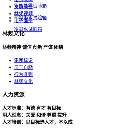
复合盐雾试验箱
资质荣誉
林频视频
电子画册
冷凝水试验箱
林频文化
林频精神 诚信 创新 严谨 团结
集团标识
员工自励
行为准则
林频文化
人力资源
人才标准：有德 有才 有目标
用人理念：关爱 和谐 尊重 提升
人才培训：以目标选人才，不以成