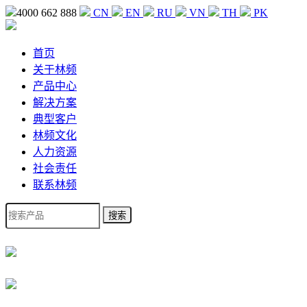
4000 662 888
CN
EN
RU
VN
TH
PK
首页
关于林频
产品中心
解决方案
典型客户
林频文化
人力资源
社会责任
联系林频