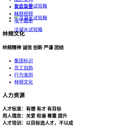
复合盐雾试验箱
资质荣誉
林频视频
电子画册
冷凝水试验箱
林频文化
林频精神 诚信 创新 严谨 团结
集团标识
员工自励
行为准则
林频文化
人力资源
人才标准：有德 有才 有目标
用人理念：关爱 和谐 尊重 提升
人才培训：以目标选人才，不以成