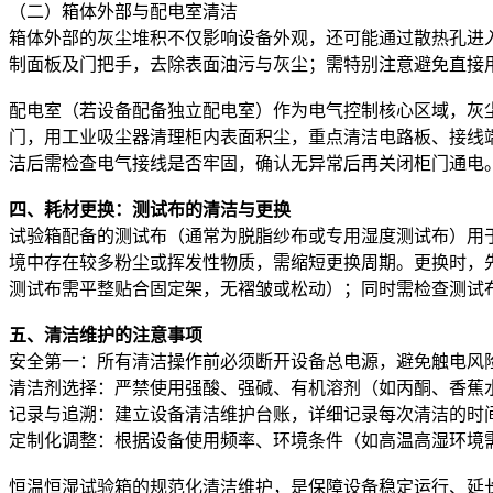
（二）箱体外部与配电室清洁
箱体外部的灰尘堆积不仅影响设备外观，还可能通过散热孔进入
制面板及门把手，去除表面油污与灰尘；需特别注意避免直接
配电室（若设备配备独立配电室）作为电气控制核心区域，灰尘
门，用工业吸尘器清理柜内表面积尘，重点清洁电路板、接线端
洁后需检查电气接线是否牢固，确认无异常后再关闭柜门通电
四、耗材更换：测试布的清洁与更换
试验箱配备的测试布（通常为脱脂纱布或专用湿度测试布）用于
境中存在较多粉尘或挥发性物质，需缩短更换周期。更换时，
测试布需平整贴合固定架，无褶皱或松动）；同时需检查测试
五、清洁维护的注意事项
安全第一：所有清洁操作前必须断开设备总电源，避免触电风
清洁剂选择：严禁使用强酸、强碱、有机溶剂（如丙酮、香蕉
记录与追溯：建立设备清洁维护台账，详细记录每次清洁的时
定制化调整：根据设备使用频率、环境条件（如高温高湿环境
恒温恒湿试验箱的规范化清洁维护，是保障设备稳定运行、延长