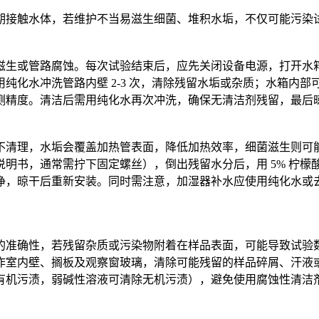
期接触水体，若维护不当易滋生细菌、堆积水垢，不仅可能污染
滋生或管路腐蚀。每次试验结束后，应先关闭设备电源，打开水
纯化水冲洗管路内壁 2-3 次，清除残留水垢或杂质；水箱内
测精度。清洁后需用纯化水再次冲洗，确保无清洁剂残留，最后
清理，水垢会覆盖加热管表面，降低加热效率，细菌滋生则可能
书，通常需拧下固定螺丝），倒出残留水分后，用 5% 柠檬酸
净，晾干后重新安装。同时需注意，加湿器补水应使用纯化水或
的准确性，若残留杂质或污染物附着在样品表面，可能导致试验
作室内壁、搁板及观察窗玻璃，清除可能残留的样品碎屑、汗液
有机污渍，弱碱性溶液可清除无机污渍），避免使用腐蚀性清洁