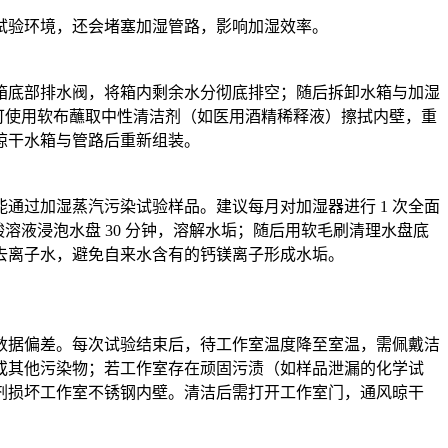
试验环境，还会堵塞加湿管路，影响加湿效率。
箱底部排水阀，将箱内剩余水分彻底排空；随后拆卸水箱与加湿
部可使用软布蘸取中性清洁剂（如医用酒精稀释液）擦拭内壁，重
晾干水箱与管路后重新组装。
通过加湿蒸汽污染试验样品。建议每月对加湿器进行 1 次全面
溶液浸泡水盘 30 分钟，溶解水垢；随后用软毛刷清理水盘底
去离子水，避免自来水含有的钙镁离子形成水垢。
数据偏差。每次试验结束后，待工作室温度降至室温，需佩戴洁
或其他污染物；若工作室存在顽固污渍（如样品泄漏的化学试
剂损坏工作室不锈钢内壁。清洁后需打开工作室门，通风晾干