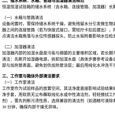
二、储水系统：水箱、管路与加湿器清洁规范
恒温恒湿试验箱的储水系统（含水箱、连接管路、加湿器）长
（一）水箱与管路清洁
设备闲置时，需保持储水系统干燥，避免残留水分引发微生物
器之间的连接管路（若为快接式接口，需轻拧卡扣后拔出），用
点清洁水箱角落与水位传感器探头，防止水垢附着影响水位检
（二）加湿器清洁
加湿器内部的加湿水盘是污垢与细菌的主要堆积区域，若长期不
清洁：先断开加湿器电源，拆卸加湿水盘（具体步骤参考设备说明
部与加热管表面，避免划伤加热管涂层；最后用纯化水冲洗干
三、工作室与箱体外部清洁要求
（一）工作室清洁
工作室作为试验样品的放置空间，其洁净度直接影响试验结果
净手套，用软质无尘布蘸取纯化水或中性清洁剂，轻轻擦拭工
剂），需先判断污渍性质，选择兼容的清洁剂（如酒精可清除
30 分钟，确保内部干燥无异味。