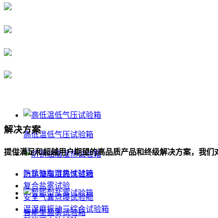
解决方案
高低温低气压试验箱
提供满足和超越用户期望的高品质产品和终级解决方案，我们
防锈油脂湿热试验箱
汽车整车可靠性试验
复合盐雾试验
安全气囊点爆试验舱
温湿度振动三综合试验箱
智能型盐雾试验箱