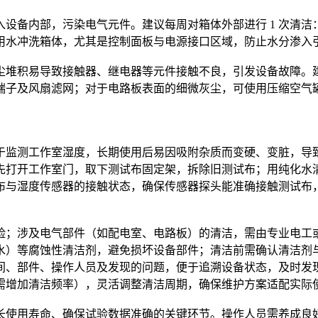
设备内部，污染电气元件。建议每周对箱体外部进行 1 次清
用水冲洗箱体，尤其是控制面板与电源接口区域，防止水分渗入
堆积易导致接触器、继电器等元件接触不良，引发设备故障。建
子及风扇滤网；对于电路板表面的细微灰尘，可使用压缩空气罐（
。
监测工作室湿度，长期使用后易因吸附杂质而变硬、变脏，导致湿度
先打开工作室门，取下测试布固定架，拆除旧测试布；用纯化水
布与湿度传感器的接触状态，确保传感器探头能准确接触测试布
险；涉及电气部件（如配电室、电路板）的清洁，需由专业电工
水）等腐蚀性清洁剂，避免损坏设备部件；清洁前需确认清洁剂
间、部件、操作人员及发现的问题，便于追溯设备状态，及时发
需增加清洁频率），灵活调整清洁周期，确保维护方案适配实际
使用寿命、确保试验数据准确的关键环节。操作人员需养成良好的