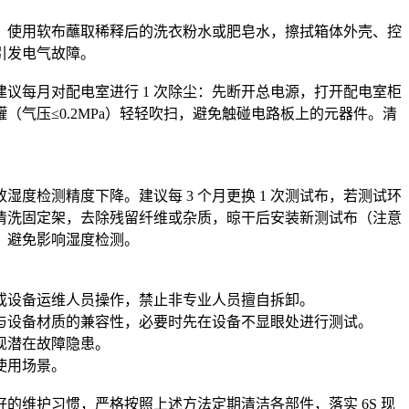
洁：使用软布蘸取稀释后的洗衣粉水或肥皂水，擦拭箱体外壳、控
引发电气故障。
议每月对配电室进行 1 次除尘：先断开总电源，打开配电室柜
气压≤0.2MPa）轻轻吹扫，避免触碰电路板上的元器件。清
检测精度下降。建议每 3 个月更换 1 次测试布，若测试环
清洗固定架，去除残留纤维或杂质，晾干后安装新测试布（注意
，避免影响湿度检测。
或设备运维人员操作，禁止非专业人员擅自拆卸。
与设备材质的兼容性，必要时先在设备不显眼处进行测试。
现潜在故障隐患。
使用场景。
维护习惯，严格按照上述方法定期清洁各部件，落实 6S 现