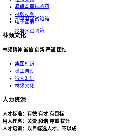
复合盐雾试验箱
资质荣誉
林频视频
电子画册
冷凝水试验箱
林频文化
林频精神 诚信 创新 严谨 团结
集团标识
员工自励
行为准则
林频文化
人力资源
人才标准：有德 有才 有目标
用人理念：关爱 和谐 尊重 提升
人才培训：以目标选人才，不以成