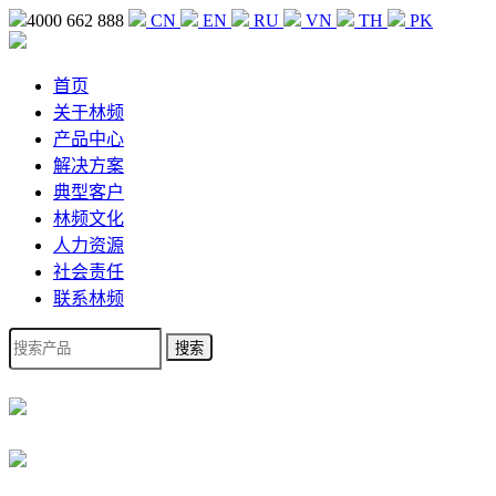
4000 662 888
CN
EN
RU
VN
TH
PK
首页
关于林频
产品中心
解决方案
典型客户
林频文化
人力资源
社会责任
联系林频