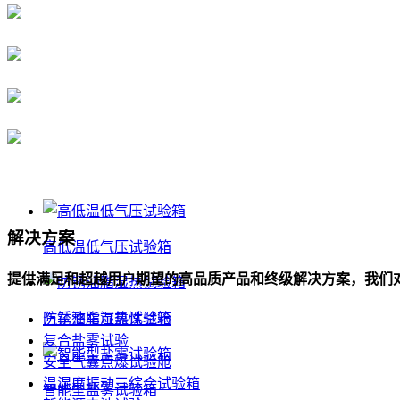
解决方案
高低温低气压试验箱
提供满足和超越用户期望的高品质产品和终级解决方案，我们
防锈油脂湿热试验箱
汽车整车可靠性试验
复合盐雾试验
安全气囊点爆试验舱
温湿度振动三综合试验箱
智能型盐雾试验箱