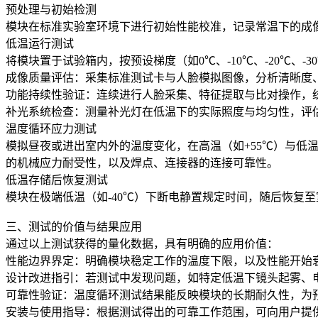
预处理与初始检测
模块在标准实验室环境下进行初始性能校准，记录常温下的成
低温运行测试
将模块置于试验箱内，按预设梯度（如0℃、-10℃、-20℃、
成像质量评估：采集标准测试卡与人脸模拟图像，分析清晰度
功能持续性验证：连续进行人脸采集、特征提取与比对操作，
补光系统检查：测量补光灯在低温下的实际照度与均匀性，评
温度循环应力测试
模拟昼夜或进出室内外的温度变化，在高温（如+55℃）与低
的机械应力耐受性，以及焊点、连接器的连接可靠性。
低温存储后恢复测试
模块在极端低温（如-40℃）下断电静置规定时间，随后恢复
三、测试的价值与结果应用
通过以上测试获得的量化数据，具有明确的应用价值：
性能边界界定：明确模块稳定工作的温度下限，以及性能开始
设计改进指引：若测试中发现问题，如特定低温下镜头起雾、
可靠性验证：温度循环测试结果能反映模块的长期耐久性，为
安装与使用指导：根据测试得出的可靠工作范围，可向用户提