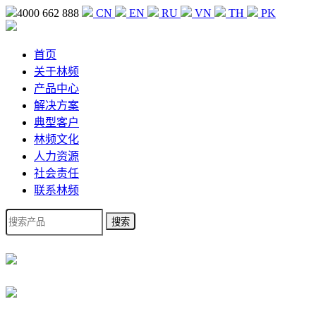
4000 662 888
CN
EN
RU
VN
TH
PK
首页
关于林频
产品中心
解决方案
典型客户
林频文化
人力资源
社会责任
联系林频