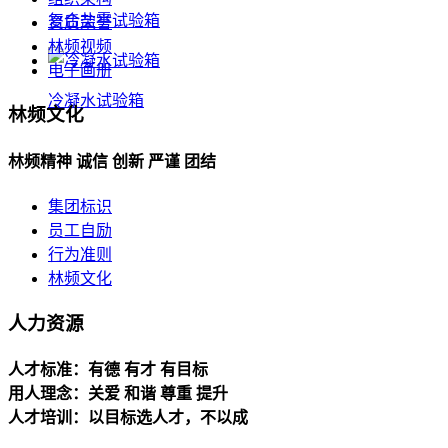
复合盐雾试验箱
资质荣誉
林频视频
电子画册
冷凝水试验箱
林频文化
林频精神 诚信 创新 严谨 团结
集团标识
员工自励
行为准则
林频文化
人力资源
人才标准：有德 有才 有目标
用人理念：关爱 和谐 尊重 提升
人才培训：以目标选人才，不以成