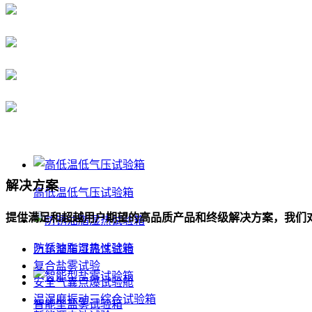
解决方案
高低温低气压试验箱
提供满足和超越用户期望的高品质产品和终级解决方案，我们
防锈油脂湿热试验箱
汽车整车可靠性试验
复合盐雾试验
安全气囊点爆试验舱
温湿度振动三综合试验箱
智能型盐雾试验箱