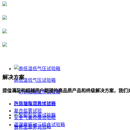
解决方案
高低温低气压试验箱
提供满足和超越用户期望的高品质产品和终级解决方案，我们
防锈油脂湿热试验箱
汽车整车可靠性试验
复合盐雾试验
安全气囊点爆试验舱
温湿度振动三综合试验箱
智能型盐雾试验箱