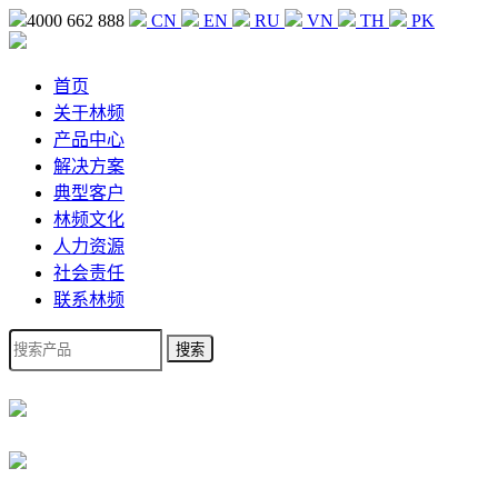
4000 662 888
CN
EN
RU
VN
TH
PK
首页
关于林频
产品中心
解决方案
典型客户
林频文化
人力资源
社会责任
联系林频