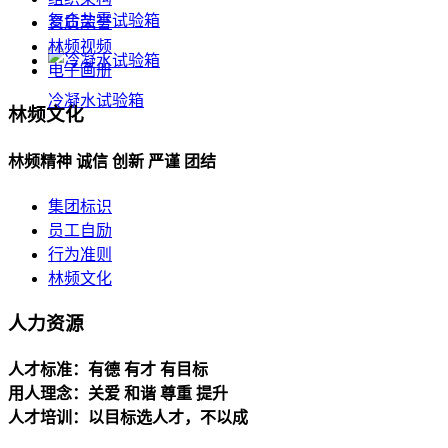
复合盐雾试验箱
资质荣誉
林频视频
电子画册
冷凝水试验箱
林频文化
林频精神 诚信 创新 严谨 团结
集团标识
员工自励
行为准则
林频文化
人力资源
人才标准：有德 有才 有目标
用人理念：关爱 和谐 尊重 提升
人才培训：以目标选人才，不以成