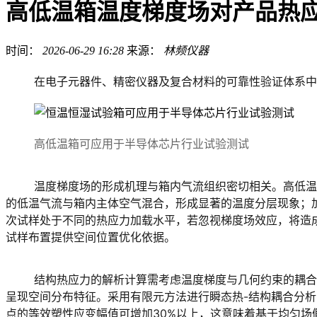
高低温箱温度梯度场对产品热
时间：
2026-06-29 16:28
来源：
林频仪器
在电子元器件、精密仪器及复合材料的可靠性验证体系中
高低温箱可应用于半导体芯片行业试验测试
	温度梯度场的形成机理与箱内气流组织密切相关。高低温箱采用强制对流或自然对流方式实现热量传递，送风口与回风口的位置布局直接决定了流场结构。在制冷模式下，蒸发器附近
的低温气流与箱内主体空气混合，形成显著的温度分层现象；
次试样处于不同的热应力加载水平，若忽视梯度场效应，将造
试样布置提供空间位置优化依据。
	结构热应力的解析计算需考虑温度梯度与几何约束的耦合作用。对于封装电子器件，芯片、焊料及基板的热膨胀系数差异在温度循环中产生剪切应力，而高低温箱的梯度场使这种应力
呈现空间分布特征。采用有限元方法进行瞬态热-结构耦合分析
点的等效塑性应变幅值可增加30%以上，这意味着基于均匀