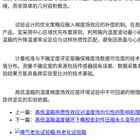
绳，而非简单的几何容积概念。
	试验设计的优化策略应融入梯度场效应的补偿机制。在高低温箱内进行加速寿命试验时，可通过试样旋转布置或分区加载的方式，降低温度梯度对统计分散性的影响。对于温度敏感型
产品，宜采用中心区域优先布置原则，利用箱内温度波动最小
温箱的升降温速率设定应与试样热惯性匹配，避免因表面与心
	计量校准与不确定度评定是确保梯度场数据可信度的技术保障。依据JJF 1101规范，高低温箱的校准需在空载与满载两种状态下分别进行，温度传感器的布点密度应能捕捉梯度场的极
值分布。测量不确定度的来源包括传感器固有误差、数据采集
验结果方能具备跨实验室比对的技术基础。
	高低温箱的温度梯度场效应是环境试验中不可回避的物理现实。从流场机理认知、结构响应解析到试验方案优化，系统性的技术处理方能释放该设备的工程应用潜能，为产品质量提升
提供坚实的实验依据。
上一篇：
高低温箱热惯性效应对温度场均匀性的影响机理
下一篇：
高低温箱温度循环下橡胶密封件压缩永久变形的